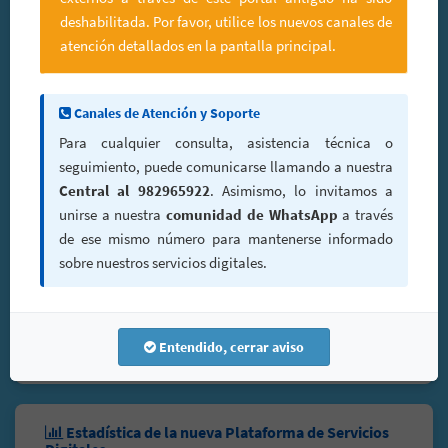
Consultar Trámite Nuevo
deshabilitada. Por favor, utilice los nuevos canales de
atención detallados en la pantalla principal.
Personal UGELCV
Acceso al SGD con integración a la
Firma Digital
.
Canales de Atención y Soporte
Para cualquier consulta, asistencia técnica o
Ingresar al nuevo SGD
seguimiento, puede comunicarse llamando a nuestra
Central al 982965922
. Asimismo, lo invitamos a
unirse a nuestra
comunidad de WhatsApp
a través
Capacitación SGD y Firma Digital
de ese mismo número para mantenerse informado
Aprenda a utilizar el nuevo entorno y firmar documentos
sobre nuestros servicios digitales.
de manera oficial.
Ver Video Tutorial
Entendido, cerrar aviso
Estadística de la nueva Plataforma de Servicios