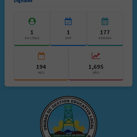
Digitales
1
1
177
EN LÍNEA
HOY
SEMANA
194
1,695
MES
AÑO