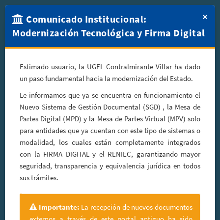
×
Comunicado Institucional:
Modernización Tecnológica y Firma Digital
Nueva Plataforma de Servicios
Digitales
Estimado usuario, la UGEL Contralmirante Villar ha dado
un paso fundamental hacia la modernización del Estado.
¡Bienvenidos al ecosistema digital de la UGEL
Le informamos que ya se encuentra en funcionamiento el
Contralmirante Villar! En cumplimiento con la Ley de
Nuevo Sistema de Gestión Documental (SGD) , la Mesa de
Gobierno y Transformación Digital DL.1412,
Partes Digital (MPD) y la Mesa de Partes Virtual (MPV) solo
implementamos el uso obligatorio del
Nuevo Sistema de
para entidades que ya cuentan con este tipo de sistemas o
Gestión Documental interconectado y validado con
modalidad, los cuales están completamente integrados
FIRMA DIGITAL
.
con la FIRMA DIGITAL y el RENIEC, garantizando mayor
seguridad, transparencia y equivalencia jurídica en todos
sus trámites.
Usuarios Externos
Mesa de Partes Digital con validación y firma electrónica.
Importante:
La recepción de nuevos documentos
Ingresar a Mesa de Partes Digital
externos a través de este portal antiguo ha sido