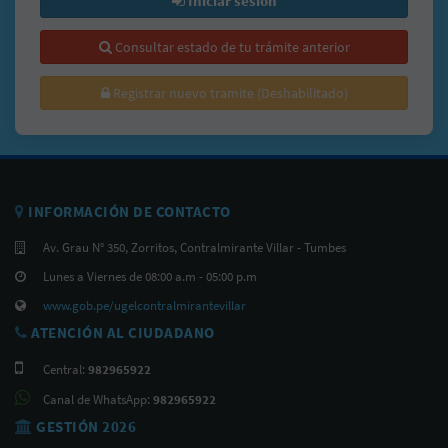
Iniciar sesión
Consultar estado de tu trámite anterior
Registrar nuevo tramite (Deshabilitado)
INFORMACIÓN DE CONTACTO
Av. Grau N° 350, Zorritos, Contralmirante Villar - Tumbes
Lunes a Viernes de 08:00 a.m - 05:00 p.m
www.gob.pe/ugelcontralmirantevillar
ATENCIÓN AL CIUDADANO
Central:
982965922
Canal de WhatsApp:
982965922
GESTIÓN 2026